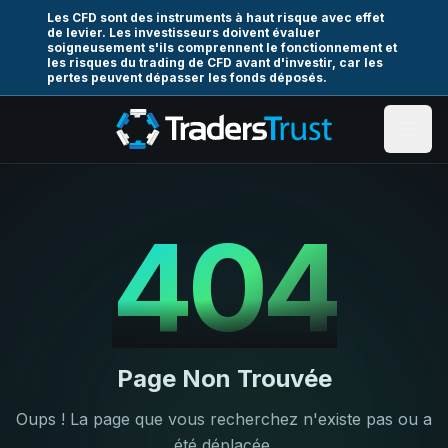
Les CFD sont des instruments à haut risque avec effet
de levier. Les investisseurs doivent évaluer
soigneusement s'ils comprennent le fonctionnement et
les risques du trading de CFD avant d'investir, car les
pertes peuvent dépasser les fonds déposés.
404
Page Non Trouvée
Oups ! La page que vous recherchez n'existe pas ou a
été déplacée.