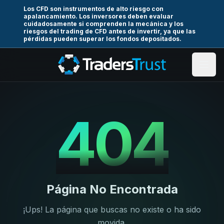
Los CFD son instrumentos de alto riesgo con
apalancamiento. Los inversores deben evaluar
cuidadosamente si comprenden la mecánica y los
riesgos del trading de CFD antes de invertir, ya que las
pérdidas pueden superar los fondos depositados.
404
Página No Encontrada
¡Ups! La página que buscas no existe o ha sido
movida.