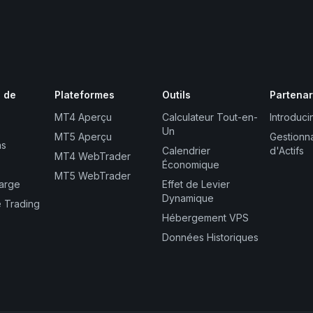
s de
Plateformes
Outils
Partenar
MT4 Aperçu
Calculateur Tout-en-
Introduci
Un
MT5 Aperçu
Gestionn
ns
Calendrier
d'Actifs
MT4 WebTrader
Économique
MT5 WebTrader
Marge
Effet de Levier
Dynamique
e Trading
Hébergement VPS
Données Historiques