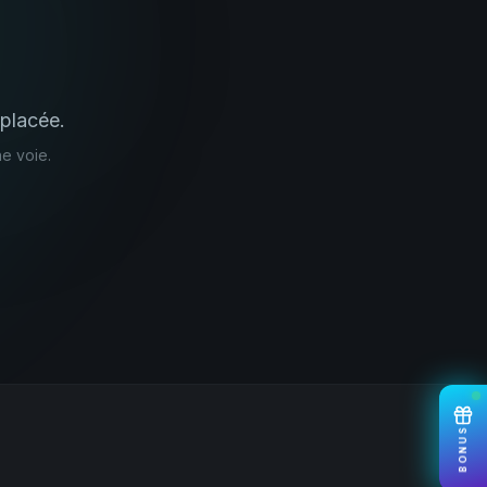
placée.
e voie.
BONUS