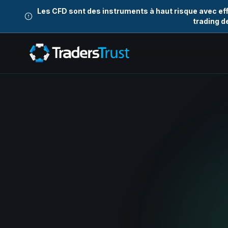
Les CFD sont des instruments à haut risque avec eff
trading d