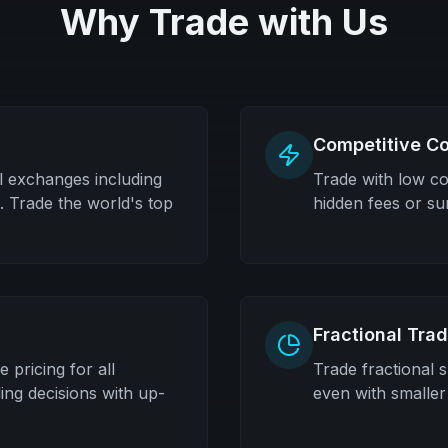
Why Trade with Us
Competitive C
l exchanges including
Trade with low c
Trade the world's top
hidden fees or su
Fractional Tra
 pricing for all
Trade fractional s
ing decisions with up-
even with smaller c