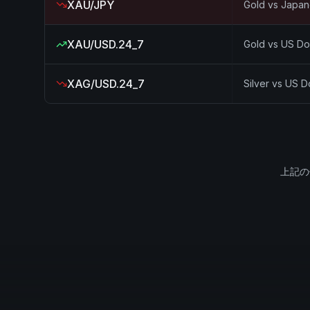
XAU/JPY
Gold vs Japa
XAU/USD.24_7
Gold vs US Dol
XAG/USD.24_7
Silver vs US D
上記の