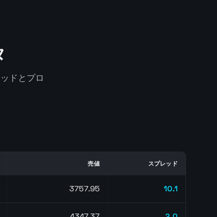
タ
レッドとプロ
売値
スプレッド
3757.77
10.1
4347.41
1.8