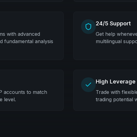
24/5 Support
rms with advanced
Get help whenever
and fundamental analysis
multilingual supp
High Leverage
IP accounts to match
Trade with flexib
 level.
trading potential 