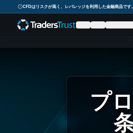
Skip to main content
CFDはリスクが高く、レバレッジを利用した金融商品です
口座
取引
コピートレー
プ