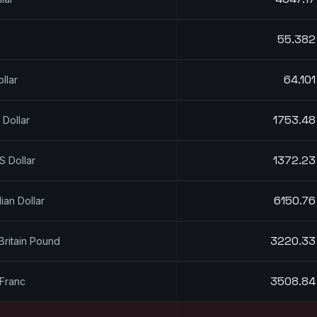
55.373
64.093
llar
1753.12
 Dollar
1372.23
S Dollar
6150.36
ian Dollar
3220.27
Britain Pound
3508.60
 Franc