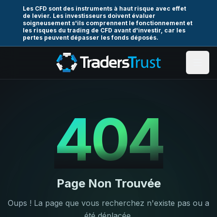
Les CFD sont des instruments à haut risque avec effet
de levier. Les investisseurs doivent évaluer
soigneusement s'ils comprennent le fonctionnement et
les risques du trading de CFD avant d'investir, car les
pertes peuvent dépasser les fonds déposés.
404
Page Non Trouvée
Oups ! La page que vous recherchez n'existe pas ou a
été déplacée.