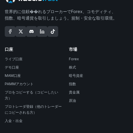
世界的に信頼��れるブローカーでForex、コモディティ、
指数、暗号通貨を取引しましょう。規制・安全な取引環境。
口座
市場
ライブ口座
Forex
デモ口座
株式
MAM口座
暗号資産
PAMMアカウント
指数
プロをコピーする（コピーしたい
貴金属
方）
原油
プロトレーダ登録（他のトレーダー
にコピーされる方）
入金・出金