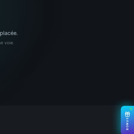
placée.
e voie.
BONUS