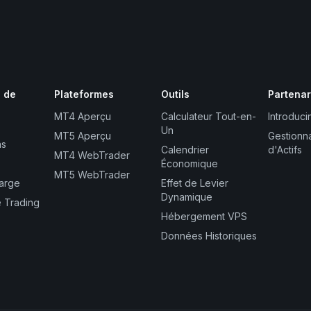
s de
Plateformes
Outils
Partenar
MT4 Aperçu
Calculateur Tout-en-
Introduci
Un
MT5 Aperçu
Gestionn
ns
Calendrier
d'Actifs
MT4 WebTrader
Économique
MT5 WebTrader
Marge
Effet de Levier
Dynamique
e Trading
Hébergement VPS
Données Historiques