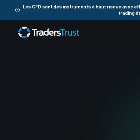
Les CFD sont des instruments à haut risque avec eff
trading d