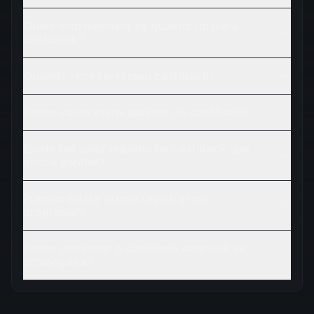
Quais instrumentos se qualificam para
cashback?
Quando receberei meu cashback?
Posso sacar meus ganhos de cashback?
Existe um valor máximo de cashback que
posso ganhar?
Preciso aderir ou me registrar no
programa?
Posso combinar o cashback com outras
promoções?