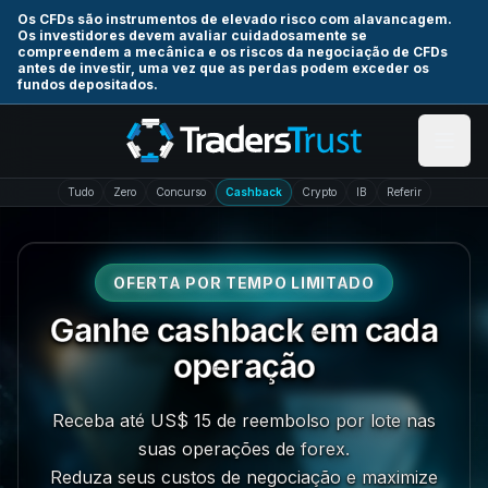
Skip to main content
Os CFDs são instrumentos de elevado risco com alavancagem.
Os investidores devem avaliar cuidadosamente se
compreendem a mecânica e os riscos da negociação de CFDs
antes de investir, uma vez que as perdas podem exceder os
fundos depositados.
Tudo
Zero
Concurso
Cashback
Crypto
IB
Referir
OFERTA POR TEMPO LIMITADO
Ganhe cashback em cada
operação
Receba até US$ 15 de reembolso por lote nas
suas operações de forex.
Reduza seus custos de negociação e maximize