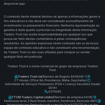
disponível aqui.
O conteúdo deste material destina-se apenas a informações gerais e
fins educativos e não deve ser considerado aconselhamento de
investimento ou planeamento financeiro. Nenhuma representação ou
garantia é dada quanto à precisão ou integridade desta informação.
Traders Trust não aceita responsabilidade por qualquer uso que
possa ser feito destes comentários e pelas consequências
resultantes. As opiniões expressas neste conteúdo são as da nossa
equipa de conteúdo educativo e não constituem uma recomendação
da Traders Trust ou das suas afiliadas para comprar ou vender
qualquer título em particular.
Traders Trust é o nome comercial do grupo de empresas Traders
Trust.
Traders Trust Ltd
|
Número de Registo 8429440-1
|
CT House, Office 9A, Providence, Mahe, Seychelles
|
Autoridade de Serviços Financeiros (FSA)
•
Licença Securities Dealer
SD141
|
4379290
TTCM Traders Capital Limited
|
Número de empresa 54135
|
Penthouse level, 5 Reid Street, Hamilton, Pembroke, Bermuda HM11
|
Incorporada nas Bermudas sob a secção 14 e 6/132C(1) da Lei das