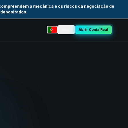
 compreendem a mecânica e os riscos da negociação de
 depositados.
Entrar
Abrir Conta Real
Selecionar idioma