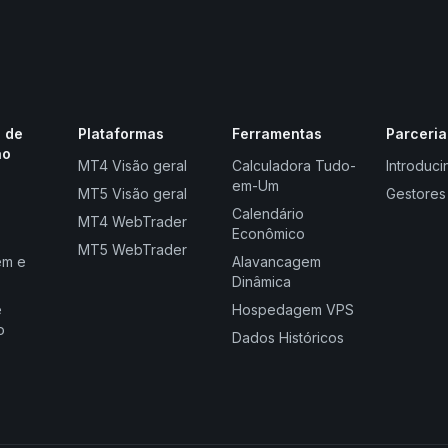
 de
Plataformas
Ferramentas
Parceria
ão
MT4 Visão geral
Calculadora Tudo-
Introduci
em-Um
MT5 Visão geral
Gestores
Calendário
MT4 WebTrader
Econômico
MT5 WebTrader
em e
Alavancagem
Dinâmica
e
Hospedagem VPS
o
Dados Históricos