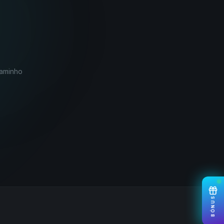
caminho
BÓNUS