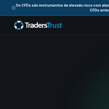
Os CFDs são instrumentos de elevado risco com ala
CFDs antes