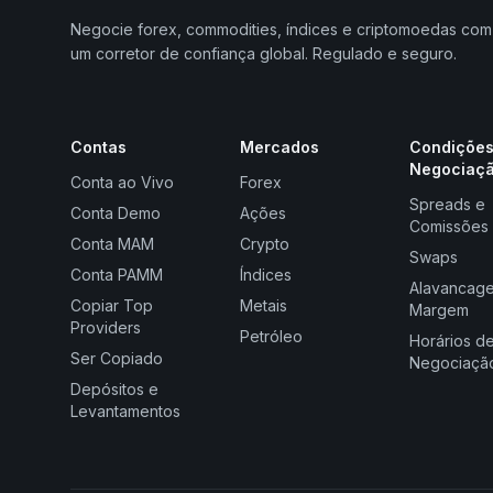
Negocie forex, commodities, índices e criptomoedas com
um corretor de confiança global. Regulado e seguro.
Contas
Mercados
Condições
Negociaç
Conta ao Vivo
Forex
Spreads e
Conta Demo
Ações
Comissões
Conta MAM
Crypto
Swaps
Conta PAMM
Índices
Alavancag
Copiar Top
Metais
Margem
Providers
Petróleo
Horários d
Ser Copiado
Negociaçã
Depósitos e
Levantamentos