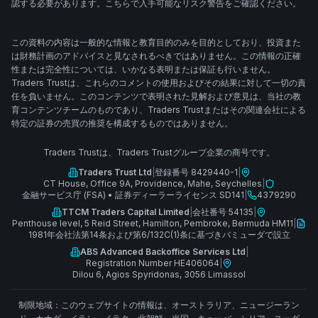
認する必要があります。こちらで入手可能なリスク警告をご確認ください。
この資料の内容は一般的な情報と教育目的のみを目的としており、投資また
は財務計画のアドバイスと見なされるべきではありません。この情報の正確
性または完全性については、いかなる表明または保証も行いません。
Traders Trustは、これらのコメントの使用およびその結果に対して一切の責
任を負いません。このコンテンツで表明された見解および意見は、当社の教
育コンテンツチームのものであり、Traders Trustまたはその関連会社による
特定の証券の売買の推奨を構成するものではありません。
Traders Trustは、Traders Trustグループ企業の商号です。
Traders Trust Ltd
|
登録番号 8429440-1
|
CT House, Office 9A, Providence, Mahe, Seychelles
|
金融サービス庁 (FSA)
•
証券ディーラーライセンス SD141
|
4379290
TTCM Traders Capital Limited
|
会社番号 54135
|
Penthouse level, 5 Reid Street, Hamilton, Pembroke, Bermuda HM11
|
1981年会社法第14条および第6/132C(1)条に基づきバミューダで設立
ABS Advanced Backoffice Services Ltd
|
Registration Number HE406064
|
Dilou 6, Agios Spyridonas, 3056 Limassol
制限地域：このウェブサイトの情報は、オーストラリア、ニュージーラン