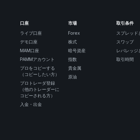
口座
市場
取引条件
ライブ口座
Forex
スプレッド
デモ口座
株式
スワップ
MAM口座
暗号資産
レバレッジ
PAMMアカウント
指数
取引時間
プロをコピーする
貴金属
（コピーしたい方）
原油
プロトレーダ登録
（他のトレーダーに
コピーされる方）
入金・出金