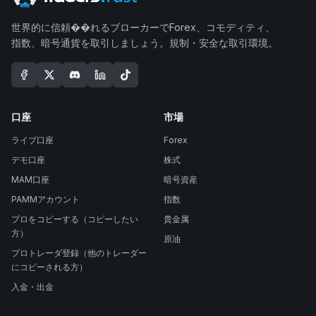
世界的に信頼��れるブローカーでForex、コモディティ、
指数、暗号通貨を取引しましょう。規制・安全な取引環境。
口座
市場
ライブ口座
Forex
デモ口座
株式
MAM口座
暗号資産
PAMMアカウント
指数
プロをコピーする（コピーしたい
貴金属
方）
原油
プロトレーダ登録（他のトレーダー
にコピーされる方）
入金・出金