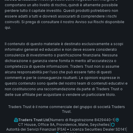
comportano un alto livello di rischio, quindi è altamente possibile
perdere tutto il capitale investito. Questi prodotti potrebbero non
essere adatti a tutti e dovresti assicurarti di comprendere i rischi
coinvolti. Si prega di consultare il nostro Avviso sui Rischi disponibile
qui.
Il contenuto di questo materiale è destinato esclusivamente a scopi
informativi generali ed educativi e non deve essere considerato
consulenza di investimento o pianificazione finanziaria. Nessuna
dichiarazione o garanzia viene fornita in merito all'accuratezza o
completezza di queste informazioni. Traders Trust non si assume
alcuna responsabilità per l'uso che può essere fatto di questi
commenti e per le conseguenze risultanti. Le opinioni espresse in
questo contenuto sono quelle del nostro team di contenuti educativi e
non costituiscono una raccomandazione da parte di Traders Trust o
delle sue affiliate per acquistare o vendere un particolare titolo.
Traders Trust è il nome commerciale del gruppo di società Traders
Trust.
Traders Trust Ltd
|
Numero di Registrazione 8429440-1
|
CT House, Office 9A, Providence, Mahe, Seychelles
|
Autorità dei Servizi Finanziari (FSA)
•
Licenza Securities Dealer SD141
|