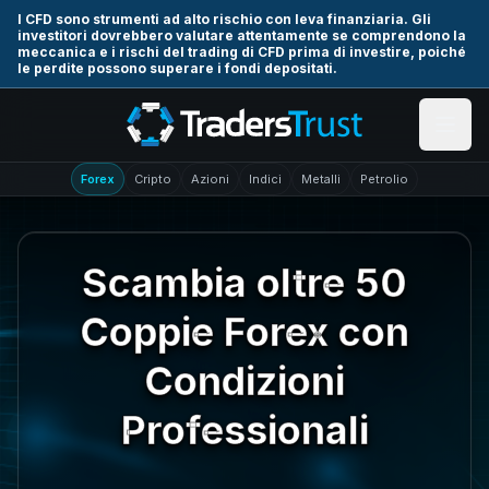
Skip to main content
I CFD sono strumenti ad alto rischio con leva finanziaria. Gli
investitori dovrebbero valutare attentamente se comprendono la
meccanica e i rischi del trading di CFD prima di investire, poiché
le perdite possono superare i fondi depositati.
Forex
Cripto
Azioni
Indici
Metalli
Petrolio
Scambia oltre 50
Coppie Forex con
Condizioni
Professionali