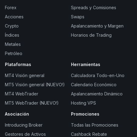
Forex
Spreads y Comisiones
Acciones
Swaps
Crypto
Apalancamiento y Margen
Índices
Horarios de Trading
Metales
Petróleo
Plataformas
Herramientas
MT4 Visión general
Calculadora Todo-en-Uno
MT5 Visión general (NUEVO!)
Calendario Económico
MT4 WebTrader
Apalancamiento Dinámico
MT5 WebTrader (NUEVO!)
Hosting VPS
Asociación
Promociones
Introducing Broker
Todas las Promociones
Gestores de Activos
Cashback Rebate