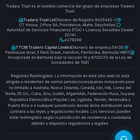
Traders Trust es el nombre comercial del grupo de empresas Traders
Trust.
Traders Trust Ltd
|
Número de Registro 8429440-1
|
CT House, Office 9A, Providence, Mahe, Seychelles
|
Autoridad de Servicios Financieros (FSA)
•
Licencia Securities Dealer
SD141
|
4379290
TTCM Traders Capital Limited
|
Número de empresa 54135
|
Penthouse level, 5 Reid Street, Hamilton, Pembroke, Bermuda HM11
|
Incorporada en Bermuda bajo la sección 14 y 6/132C(1) de la Ley de
Sociedades de 1981
Regiones Restringidas: La información en este sitio web no está
dirigida a residentes de ciertas jurisdicciones/países incluyendo pero
no limitado a Australia, Nueva Zelanda, Canadá, Irán, Irak, Corea del
Norte, EE.UU., Cuba, Siria, Sudán, Afganistán, Federación Rusa, Guyana,
República Democrática Popular Lao, Uganda, Yemen, Venezuela y
Puerto Rico o a cualquier jurisdicción donde dicha distribución sería
contraria a las leyes y regulaciones locales. Los servicios pueden
estar restringidos según la jurisdicción de residencia o ciudadanía
debido a requisitos regulatorios y legales.