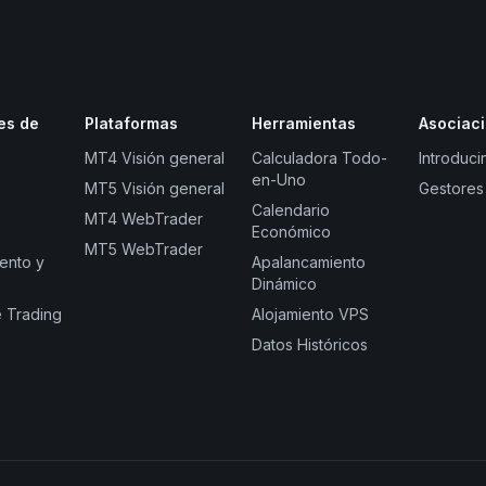
es de
Plataformas
Herramientas
Asociac
MT4 Visión general
Calculadora Todo-
Introduci
en-Uno
MT5 Visión general
Gestores
Calendario
MT4 WebTrader
Económico
MT5 WebTrader
ento y
Apalancamiento
Dinámico
e Trading
Alojamiento VPS
Datos Históricos