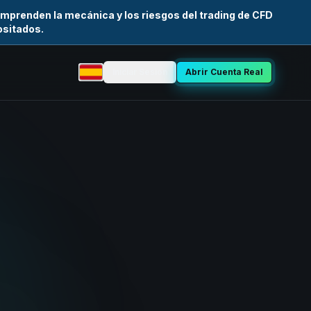
mprenden la mecánica y los riesgos del trading de CFD
ositados.
Iniciar Sesión
Abrir Cuenta Real
Seleccionar idioma