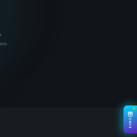
.
ino.
BONO