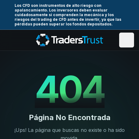
Los CFD son instrumentos de alto riesgo con
apalancamiento. Los inversores deben evaluar
cuidadosamente si comprenden la mecánica y los
riesgos del trading de CFD antes de invertir, ya que las
pérdidas pueden superar los fondos depositados.
404
Página No Encontrada
¡Ups! La página que buscas no existe o ha sido
movida.