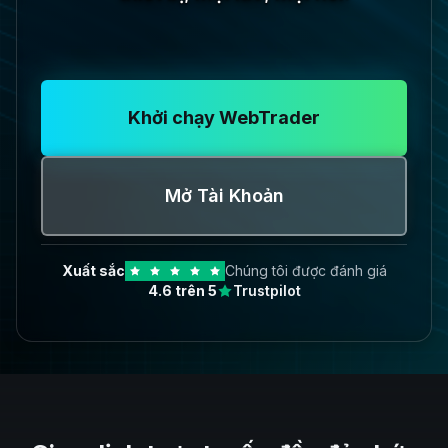
Khởi chạy WebTrader
Mở Tài Khoản
Xuất sắc
Chúng tôi được đánh giá
4.6
trên 5
Trustpilot