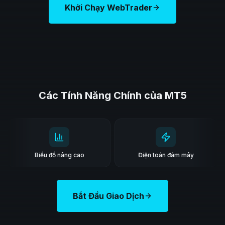
Khởi Chạy WebTrader
Các Tính Năng Chính của MT5
Điện toán đám mây
Lập trình MQL5
Bắt Đầu Giao Dịch