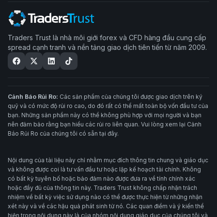
Traders Trust là nhà môi giới forex và CFD hàng đầu cung cấp
spread cạnh tranh và nền tảng giao dịch tiên tiến từ năm 2009.
Cảnh Báo Rủi Ro:
Các sản phẩm của chúng tôi được giao dịch trên ký
quỹ và có mức độ rủi ro cao, do đó rất có thể mất toàn bộ vốn đầu tư của
bạn. Những sản phẩm này có thể không phù hợp với mọi người và bạn
nên đảm bảo rằng bạn hiểu các rủi ro liên quan. Vui lòng xem lại Cảnh
Báo Rủi Ro của chúng tôi có sẵn tại đây.
Nội dung của tài liệu này chỉ nhằm mục đích thông tin chung và giáo dục
và không được coi là tư vấn đầu tư hoặc lập kế hoạch tài chính. Không
có bất kỳ tuyên bố hoặc bảo đảm nào được đưa ra về tính chính xác
hoặc đầy đủ của thông tin này. Traders Trust không chấp nhận trách
nhiệm về bất kỳ việc sử dụng nào có thể được thực hiện từ những nhận
xét này và về các hậu quả phát sinh từ nó. Các quan điểm và ý kiến thể
hiện trong nội dung này là của nhóm nội dung giáo dục của chúng tôi và