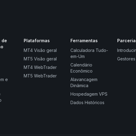
 de
Plataformas
Ferramentas
Parceria
ão
MT4 Visão geral
Calculadora Tudo-
Introduci
em-Um
MT5 Visão geral
Gestores
Calendário
MT4 WebTrader
Econômico
MT5 WebTrader
em e
Alavancagem
Dinâmica
e
Hospedagem VPS
o
Dados Históricos