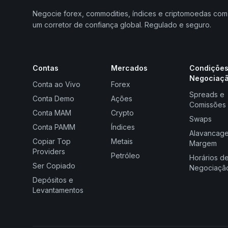
Negocie forex, commodities, índices e criptomoedas com
um corretor de confiança global. Regulado e seguro.
Contas
Mercados
Condições
Negociaç
Conta ao Vivo
Forex
Spreads e
Conta Demo
Ações
Comissões
Conta MAM
Crypto
Swaps
Conta PAMM
Índices
Alavancag
Copiar Top
Metais
Margem
Providers
Petróleo
Horários d
Ser Copiado
Negociaçã
Depósitos e
Levantamentos