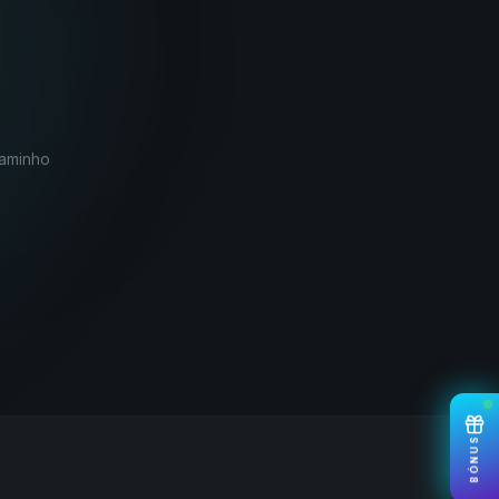
caminho
BÓNUS