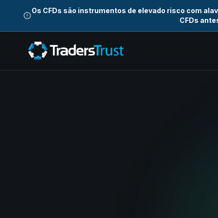
Os CFDs são instrumentos de elevado risco com ala
CFDs antes