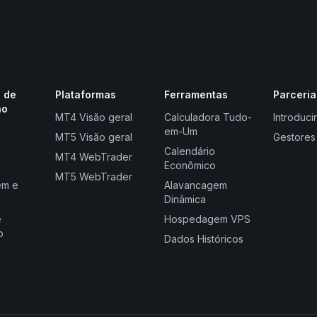
 de
Plataformas
Ferramentas
Parceria
ão
MT4 Visão geral
Calculadora Tudo-
Introduci
em-Um
MT5 Visão geral
Gestores
Calendário
MT4 WebTrader
Econômico
MT5 WebTrader
em e
Alavancagem
Dinâmica
e
Hospedagem VPS
o
Dados Históricos