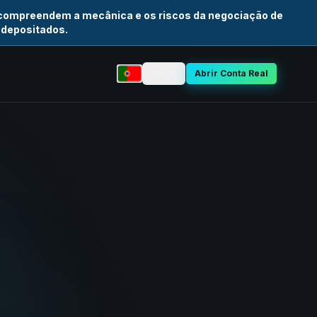
 compreendem a mecânica e os riscos da negociação de
 depositados.
Entrar
Abrir Conta Real
Selecionar idioma