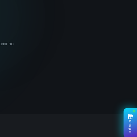
caminho
BÓNUS