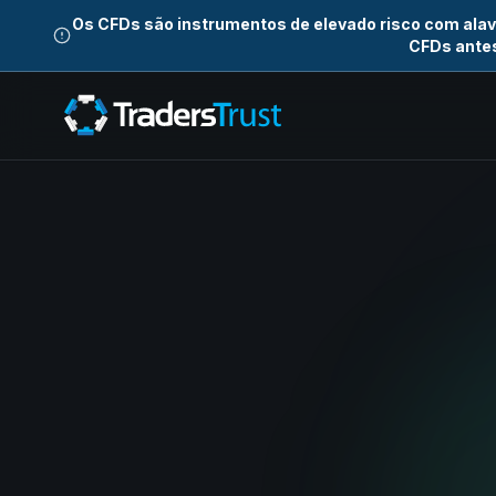
Os CFDs são instrumentos de elevado risco com ala
CFDs antes