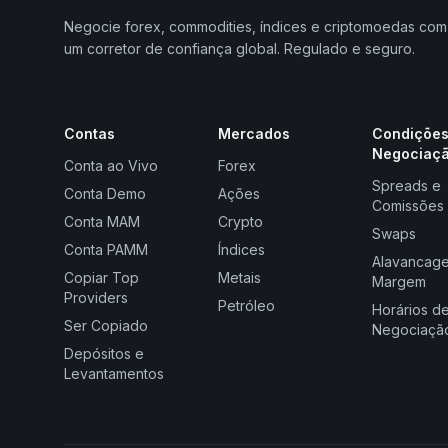
Negocie forex, commodities, índices e criptomoedas com
um corretor de confiança global. Regulado e seguro.
Contas
Mercados
Condições
Negociaç
Conta ao Vivo
Forex
Spreads e
Conta Demo
Ações
Comissões
Conta MAM
Crypto
Swaps
Conta PAMM
Índices
Alavancag
Copiar Top
Metais
Margem
Providers
Petróleo
Horários d
Ser Copiado
Negociaçã
Depósitos e
Levantamentos