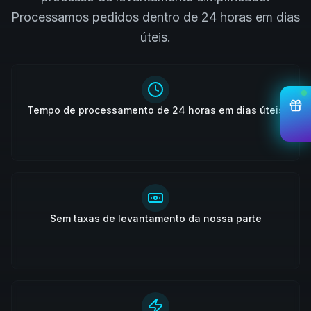
Processamos pedidos dentro de 24 horas em dias
úteis.
Tempo de processamento de 24 horas em dias úteis
Sem taxas de levantamento da nossa parte