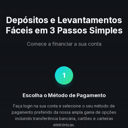
Depósitos e Levantamentos
Fáceis em 3 Passos Simples
Comece a financiar a sua conta
1
Escolha o Método de Pagamento
Faça login na sua conta e selecione o seu método de
pagamento preferido da nossa ampla gama de opções
incluindo transferência bancária, cartões e carteiras
eletrónicas.