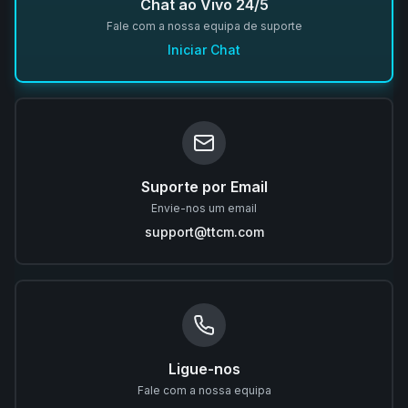
Chat ao Vivo 24/5
Fale com a nossa equipa de suporte
Iniciar Chat
Suporte por Email
Envie-nos um email
support@ttcm.com
Ligue-nos
Fale com a nossa equipa