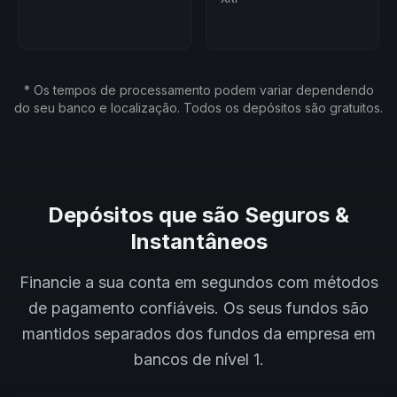
* Os tempos de processamento podem variar dependendo
do seu banco e localização. Todos os depósitos são gratuitos.
Depósitos que são Seguros &
Instantâneos
Financie a sua conta em segundos com métodos
de pagamento confiáveis. Os seus fundos são
mantidos separados dos fundos da empresa em
bancos de nível 1.