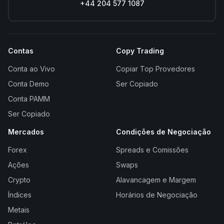
+44 204 577 1087
Contas
Copy Trading
Conta ao Vivo
Copiar Top Provedores
Conta Demo
Ser Copiado
Conta PAMM
Ser Copiado
Mercados
Condições de Negociação
Forex
Spreads e Comissões
Ações
Swaps
Crypto
Alavancagem e Margem
Índices
Horários de Negociação
Metais