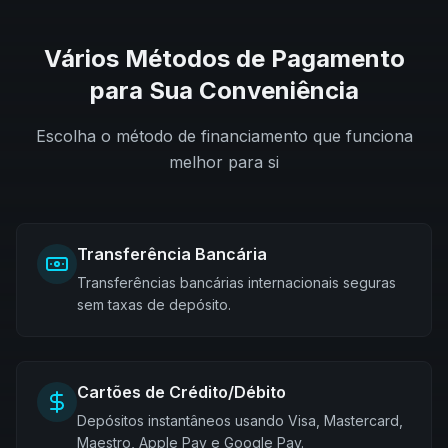
Vários Métodos de Pagamento
para Sua Conveniência
Escolha o método de financiamento que funciona
melhor para si
Transferência Bancária
Transferências bancárias internacionais seguras
sem taxas de depósito.
Cartões de Crédito/Débito
Depósitos instantâneos usando Visa, Mastercard,
Maestro, Apple Pay e Google Pay.