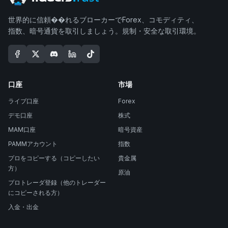
世界的に信頼��れるブローカーでForex、コモディティ、
指数、暗号通貨を取引しましょう。規制・安全な取引環境。
口座
市場
ライブ口座
Forex
デモ口座
株式
MAM口座
暗号資産
PAMMアカウント
指数
プロをコピーする（コピーしたい
貴金属
方）
原油
プロトレーダ登録（他のトレーダー
にコピーされる方）
入金・出金