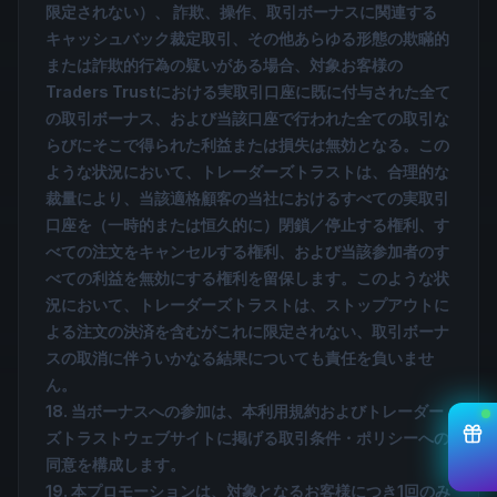
限定されない）、 詐欺、操作、取引ボーナスに関連する
キャッシュバック裁定取引、その他あらゆる形態の欺瞞的
または詐欺的行為の疑いがある場合、対象お客様の
Traders Trustにおける実取引口座に既に付与された全て
の取引ボーナス、および当該口座で行われた全ての取引な
らびにそこで得られた利益または損失は無効となる。この
ような状況において、トレーダーズトラストは、合理的な
裁量により、当該適格顧客の当社におけるすべての実取引
口座を（一時的または恒久的に）閉鎖／停止する権利、す
べての注文をキャンセルする権利、および当該参加者のす
べての利益を無効にする権利を留保します。このような状
況において、トレーダーズトラストは、ストップアウトに
よる注文の決済を含むがこれに限定されない、取引ボーナ
スの取消に伴ういかなる結果についても責任を負いませ
ん。
18. 当ボーナスへの参加は、本利用規約およびトレーダー
ズトラストウェブサイトに掲げる取引条件・ポリシーへの
同意を構成します。
19. 本プロモーションは、対象となるお客様につき1回のみ