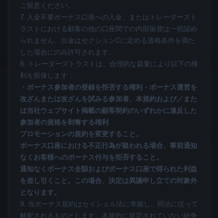
ご留意ください。
7. 入金不要ボーナス口座への入金、またはトレーダーズト
ラストにおける顧客の他の口座間での内部振替は一切認め
られません。出金はセクションCに定める適格条件を満た
した場合にのみ許可されます。
8. トレーダーズトラストは、合理的な裁量により以下の権
利を留保します：
・ボーナス参加者の登録を拒否する権利・ボーナス運営を
改ざんまたは改ざんを試みる参加者、本規約および／また
は当社ウェブサイト掲載の顧客契約のいずれかに違反した
参加者の資格を剥奪する権利
プロモーションの規約を変更すること。
ボーナス口座における不正行為が疑われる場合、事前通知
なくお客様へのボーナス付与を拒否すること。
通知なくボーナス全額およびボーナス口座で得られた利益
を差し引くこと。この場合、決定は異議申し立ての対象外
となります。
9. 当ボーナス規約はセイシェル法に準拠し、同法に従って
解釈されるものとします。本規約に規定されていない紛争