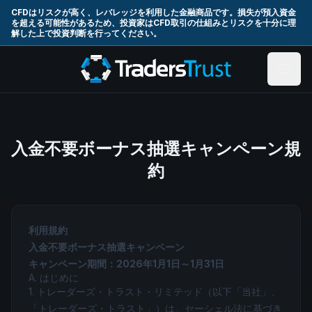
Skip to main content
CFDはリスクが高く、レバレッジを利用した金融商品です。損失が預入資金
を超える可能性があるため、投資家はCFD取引の仕組みとリスクを十分に理
解した上で投資判断を行ってください。
入金不要ボーナス抽選キャンペーン規
約
利用規約
入金不要ボーナス抽選キャンペーン
キャンペーン期間：2026年1月1日～1月31日
A. はじめに
1. トレーダーズ・トラスト・リミテッド（以下「当社」、
「トレーダーズ・トラスト」）は、セーシェル法に基づき