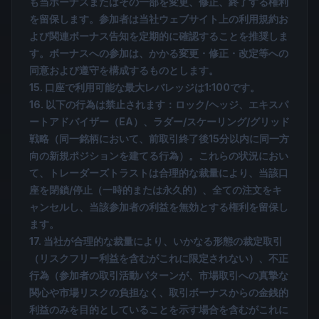
も当ボーナスまたはその一部を変更、修正、終了する権利
を留保します。参加者は当社ウェブサイト上の利用規約お
よび関連ボーナス告知を定期的に確認することを推奨しま
す。ボーナスへの参加は、かかる変更・修正・改定等への
同意および遵守を構成するものとします。
15. 口座で利用可能な最大レバレッジは1:100です。
16. 以下の行為は禁止されます：ロック/ヘッジ、エキスパ
ートアドバイザー（EA）、ラダー/スケーリング/グリッド
戦略（同一銘柄において、前取引終了後15分以内に同一方
向の新規ポジションを建てる行為）。これらの状況におい
て、トレーダーズトラストは合理的な裁量により、当該口
座を閉鎖/停止（一時的または永久的）、全ての注文をキ
ャンセルし、当該参加者の利益を無効とする権利を留保し
ます。
17. 当社が合理的な裁量により、いかなる形態の裁定取引
（リスクフリー利益を含むがこれに限定されない）、不正
行為（参加者の取引活動パターンが、市場取引への真摯な
関心や市場リスクの負担なく、取引ボーナスからの金銭的
利益のみを目的としていることを示す場合を含むがこれに