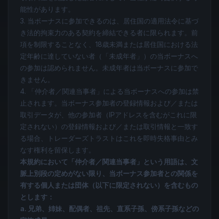
能性があります。
3. 当ボーナスに参加できるのは、居住国の適用法令に基づ
き法的拘束力のある契約を締結できる者に限られます。前
項を制限することなく、18歳未満または居住国における法
定年齢に達していない者（「未成年者」）の当ボーナスへ
の参加は認められません。未成年者は当ボーナスに参加で
きません。
4. 「仲介者／関連当事者」による当ボーナスへの参加は禁
止されます。当ボーナス参加者の登録情報および／または
取引データが、他の参加者（IPアドレスを含むがこれに限
定されない）の登録情報および／または取引情報と一致す
る場合、トレーダーズトラストはこれを即時失格事由とみ
なす権利を留保します。
本規約において「仲介者／関連当事者」という用語は、文
脈上別段の定めがない限り、当ボーナス参加者との関係を
有する個人または団体（以下に限定されない）を含むもの
とします：
a. 兄弟、姉妹、配偶者、祖先、直系子孫、傍系子孫などの