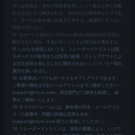
または状況は、当社が関係者全員にとって最も公平と判断
する方法により解決される。当該決定は最終的なものであ
り、すべての参加者に拘束力を有する。異議申し立ては一
切受け付けない。
10. 当ボーナス規約のいずれかの条項が英語以外の言語に
翻訳された場合、矛盾が生じたときは英語版が優先する。
11. いかなる状況においても、トレーダーズトラストは取
引ボーナスの取消または拒否の結果（ストップアウトによ
る注文決済を含むがこれに限定されない）について一切の
責任を負いません。
12. お客様はいつでもボーナスをオプトアウトできます。
ご希望の場合は下記メールアドレスまでご請求ください：
support@ttcm.com。担当部門がご請求を処理し、結
果をご連絡いたします。
13. すべてのクレームには、参加者の氏名・メールアドレ
ス・口座番号・問題の詳細な説明を含め、
support@ttcm.com 宛てに送信してください。
14. トレーダーズトラストは、独自の裁量により、いつで