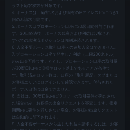
ラスト顧客双方が対象です。
4. ボーナスは、顧客1名および固有のIPアドレス1つにつき1
回のみ請求可能です。
5. ボーナスはプロモーション口座に30暦日間付与されま
す。30日経過後、ボーナス残高および利益は没収され、
すべての未決済ポジションは強制決済されます。
6. 入金不要ボーナス取引口座への追加入金はできません。
7. プロモーション口座で発生した利益（上限200米ドル）
のみ出金可能です。ただし、プロモーション口座の取引量
が30暦日以内に10標準ロット以上であることが条件で
す。取引済みロット数は、口座の「取引履歴」タブまたは
お客様エリアにログインして確認できます。付与された
ボーナス自体は出金できません。
8. 当社は、30暦日以内に10ロットの取引要件が満たされ
た場合のみ、お客様の出金リクエストを審査します。指定
期間内に要件を満たさない場合、お客様の出金リクエスト
は自動的に却下されます。
9. 入金不要ボーナスから生じた利益を請求するには、お客