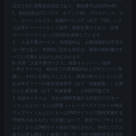
設立された有限責任会社であり、登録番号は8429440-
1、登録住所はCTハウス、オフィス9A、プロビデンス、マ
ヘ、セーシェルです。金融サービス庁（以下「FSA」）よ
り証券ディーラーとして認可・規制を受けており、証券
ディーラーライセンスSD141を保有しています。
2. 「入金不要ボーナス」利用規約は、お客様契約の不可欠
な一部であり、本規約に定める規定は、最新の契約書のす
べてに付属するものとみなされます。
B. 汎用「入金不要ボーナス」抽選キャンペーン規約
1. 本オファーは、他の全ての業務規約およびポリシーに準
拠し、それらを損なうことなく、後述の各セクションに定
める本オファーの参加資格基準（以下「対象顧客」）を満
たした参加者（以下「対象顧客」）が利用可能です。
2. 当該ボーナスは、当社が随時実施する特定のプロモー
ションおよび／または調査（トレーダーズトラストが特定
ウェブサイトおよび／またはSNSサイト上で随時実施する
可能性のあるもの）の文脈において、特定ウェブサイトお
よび／またはSNSサイト経由で紹介された、当社にリアル
取引口座を開設した顧客に対して、当社が随時提供する可