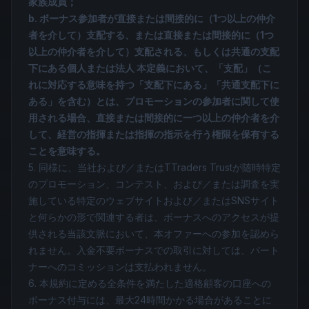
家族成員；
b. ボーナス参加者が直接または間接的に（1つ以上の仲介
者を介して）支配する、または直接または間接的に（1つ
以上の仲介者を介して）支配される、もしくは共通の支配
下にある個人または法人 本定義において、「支配」（こ
れに対応する意味を持つ「支配下にある」「共通支配下に
ある」を含む）とは、プロモーションの参加者に関して使
用される場合、直接または間接的に一つ以上の仲介者を介
して、経営の指揮または指揮の指示を行う権限を保有する
ことを意味する。
5. 同様に、当社および／またはTTraders Trustが随時特定
のプロモーション、コンテスト、および／または調査を実
施している特定のウェブサイトおよび／またはSNSサイト
と何らかの形で関連する者は、ボーナスへのアクセスが提
供される当該文脈において、本オファーへの参加を認めら
れません。入金不要ボーナスでの取引に対しては、パート
ナーへのコミッションは支払われません。
6. 本規約に定める全条件を満たした適格顧客の口座への
ボーナス付与には、最大24時間かかる場合があることに