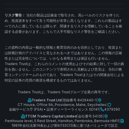
リスク警告：
当社の製品は証拠金で取引され、高レベルのリスクを伴うた
め、投資資本をすべて失う可能性が非常に高くなります。これらの製品はす
べての人に適しているとは限らず、関連するリスクを理解していることを確
認する必要があります。こちらで入手可能なリスク警告をご確認ください。
この資料の内容は一般的な情報と教育目的のみを目的としており、投資また
は財務計画のアドバイスと見なされるべきではありません。この情報の正確
性または完全性については、いかなる表明または保証も行いません。
Traders Trustは、これらのコメントの使用およびその結果に対して一切の責
任を負いません。このコンテンツで表明された見解および意見は、当社の教
育コンテンツチームのものであり、Traders Trustまたはその関連会社による
特定の証券の売買の推奨を構成するものではありません。
Traders Trustは、Traders Trustグループ企業の商号です。
Traders Trust Ltd
|
登録番号 8429440-1
|
CT House, Office 9A, Providence, Mahe, Seychelles
|
金融サービス庁 (FSA)
•
証券ディーラーライセンス SD141
|
4379290
TTCM Traders Capital Limited
|
会社番号 54135
|
Penthouse level, 5 Reid Street, Hamilton, Pembroke, Bermuda HM11
|
1981年会社法第14条および第6/132C(1)条に基づきバミューダで設立