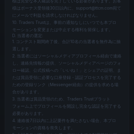
様は完全な本人確認を完了している必要があります。お客
様はボーナス受領後30日以内に、support@ttcm.com宛て
にメールで利益を請求しなければなりません。
10. Traders Trustは、事前の通知なしにいつでも本プロ
モーションを変更または中止する権利を留保します。
D. 当選者の選定:
1. コンテスト期間終了後、合計10名の当選者を無作為に抽
選します。
2. 当選者にはソーシャルメディアプロフィール経由で連絡
し、連絡先情報の提供、ソーシャルメディアページのフォ
ロー確認、公式投稿への「いいね！」とシェアの証明、ま
たは賞品受領に必要な口座登録・認証プロセスを完了する
ための登録リンク（Messenger経由）の提供を求める場
合があります。
3. 当選者は賞品受領のため、Traders Trustプラット
フォーム上でプロフィールを開設し完全な認証を完了する
必要があります。
4. 連絡後7日以内に上記要件を満たさない場合、本プロ
モーションの資格を喪失します。