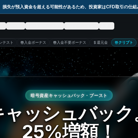
。損失が預入資金を超える可能性があるため、投資家はCFD取引の仕
ド
ツール
パートナーシップ
プロモーション
企業
ンテスト
入金ボーナス
入金不要ボーナス
還元金
クリプト
暗号資産キャッシュバック・ブースト
キャッシュバック
25%増額！