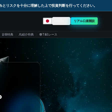
組みとリスクを十分に理解した上で投資判断を行ってください。
ログイン
リアル口座開設
言語を選択
IB特典
紹介特典
T&Eレース
。