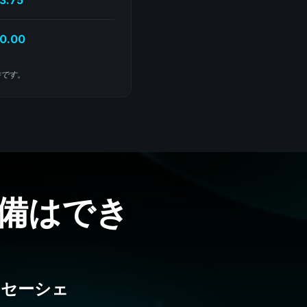
3.75
0.00
件です。
備はでき
（セーシェ