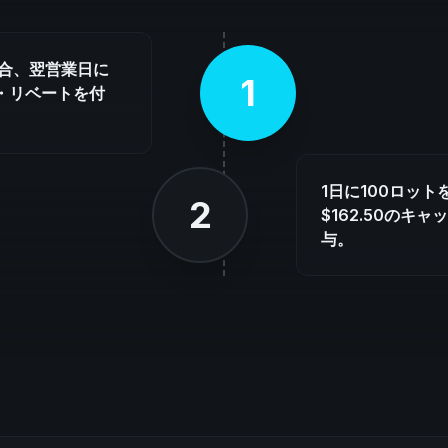
場合、翌営業日に
1
ク・リベートを付
1日に100ロッ
2
$162.50のキ
与。