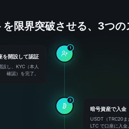
トを限界突破させる、3つの
1
座を開設して認証
設し、KYC（本人
確認）を完了。
2
暗号資産で入金
USDT（TRC20
LTC で口座に入