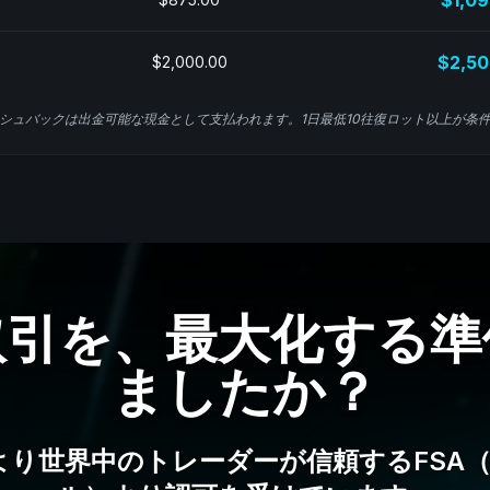
$1,09
$2,50
$2,000.00
シュバックは出金可能な現金として支払われます。1日最低10往復ロット以上が条
取引を、最大化する準
ましたか？
年より世界中のトレーダーが信頼するFSA