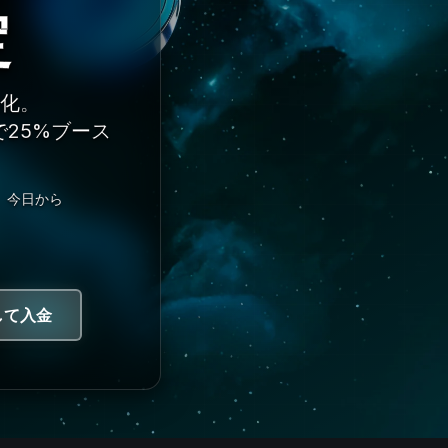
定
強化。
で25%ブース
。今日から
して入金