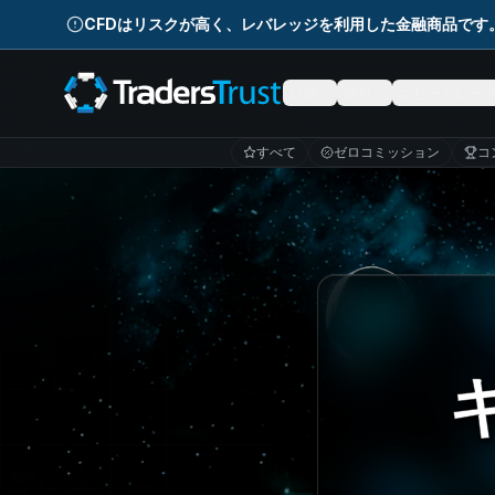
Skip to main content
CFDはリスクが高く、レバレッジを利用した金融商品です
口座
取引
コピートレー
すべて
ゼロコミッション
コ