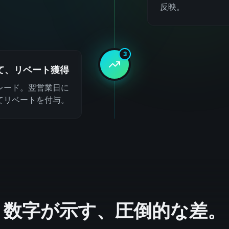
反映。
3
て、リベート獲得
レード。翌営業日に
てリベートを付与。
数字が示す、圧倒的な差。