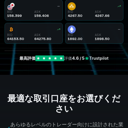
BID
ASK
BID
ASK
158.399
158.406
4267.50
4267.66
BID
ASK
BID
ASK
64153.50
64275.80
1892.00
1898.50
最高評価
評価
4.6
/ 5
Trustpilot
最適な取引口座をお選びくだ
さい
あらゆるレベルのトレーダー向けに設計された業