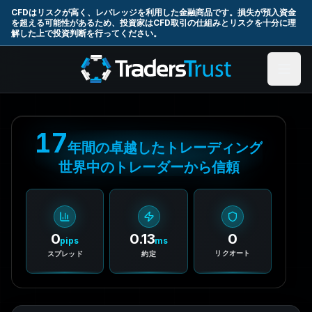
Skip to main content
CFDはリスクが高く、レバレッジを利用した金融商品です。損失が預入資金
を超える可能性があるため、投資家はCFD取引の仕組みとリスクを十分に理
解した上で投資判断を行ってください。
17
年間の卓越したトレーディング
世界中のトレーダーから信頼
0
0.13
0
pips
ms
リクオート
スプレッド
約定