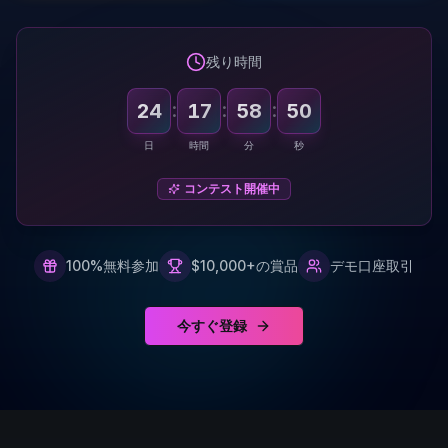
残り時間
:
:
:
24
17
58
48
日
時間
分
秒
コンテスト開催中
100%無料参加
$10,000+の賞品
デモ口座取引
今すぐ登録