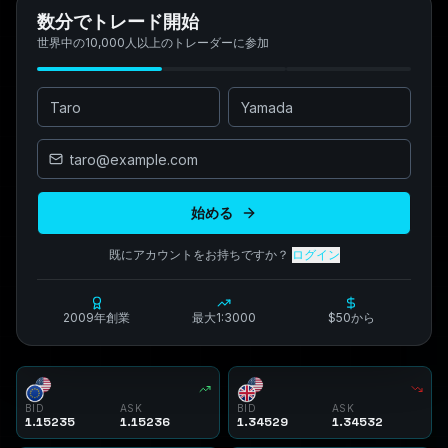
数分でトレード開始
世界中の10,000人以上のトレーダーに参加
始める
既にアカウントをお持ちですか？
ログイン
2009年創業
最大1:3000
$50から
BID
ASK
BID
ASK
1.15235
1.15236
1.34529
1.34532