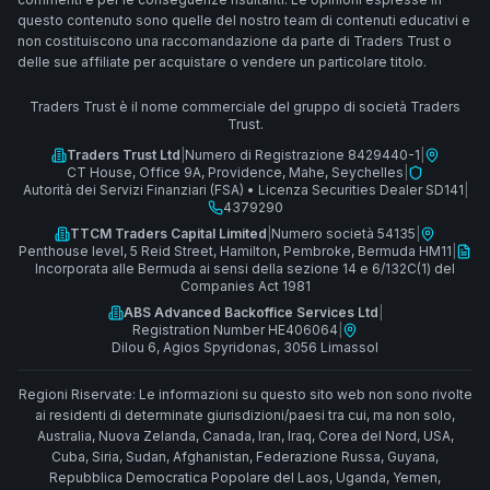
questo contenuto sono quelle del nostro team di contenuti educativi e
non costituiscono una raccomandazione da parte di Traders Trust o
delle sue affiliate per acquistare o vendere un particolare titolo.
Traders Trust è il nome commerciale del gruppo di società Traders
Trust.
Traders Trust Ltd
|
Numero di Registrazione 8429440-1
|
CT House, Office 9A, Providence, Mahe, Seychelles
|
Autorità dei Servizi Finanziari (FSA)
•
Licenza Securities Dealer SD141
|
4379290
TTCM Traders Capital Limited
|
Numero società 54135
|
Penthouse level, 5 Reid Street, Hamilton, Pembroke, Bermuda HM11
|
Incorporata alle Bermuda ai sensi della sezione 14 e 6/132C(1) del
Companies Act 1981
ABS Advanced Backoffice Services Ltd
|
Registration Number HE406064
|
Dilou 6, Agios Spyridonas, 3056 Limassol
Regioni Riservate: Le informazioni su questo sito web non sono rivolte
ai residenti di determinate giurisdizioni/paesi tra cui, ma non solo,
Australia, Nuova Zelanda, Canada, Iran, Iraq, Corea del Nord, USA,
Cuba, Siria, Sudan, Afghanistan, Federazione Russa, Guyana,
Repubblica Democratica Popolare del Laos, Uganda, Yemen,