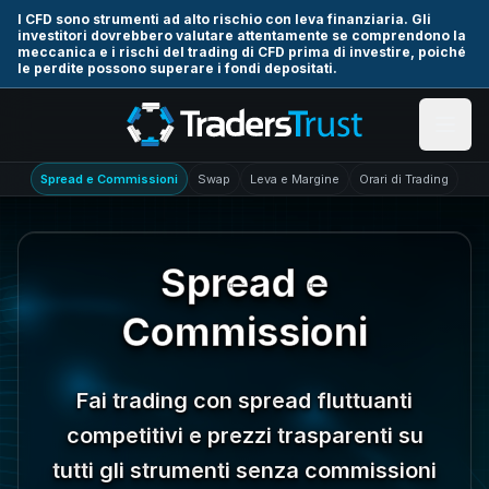
Skip to main content
I CFD sono strumenti ad alto rischio con leva finanziaria. Gli
investitori dovrebbero valutare attentamente se comprendono la
meccanica e i rischi del trading di CFD prima di investire, poiché
le perdite possono superare i fondi depositati.
Spread e Commissioni
Swap
Leva e Margine
Orari di Trading
Spread e
Commissioni
Fai trading con spread fluttuanti
competitivi e prezzi trasparenti su
tutti gli strumenti senza commissioni