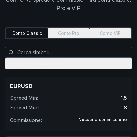
Pro e VIP
Conto Classic
Conto Pro
Conto VIP
Aggiungi strumento (90)
EURUSD
Spread Min
:
1.5
Spread Med
:
1.8
Nessuna commissione
Commissione
: