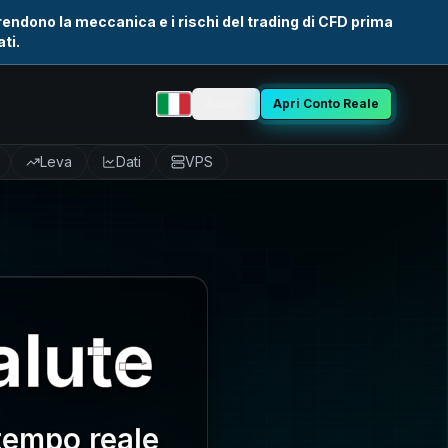
rendono la meccanica e i rischi del trading di CFD prima
ti.
Accedi
Apri Conto Reale
Seleziona lingua
Leva
Dati
VPS
alute
 tempo reale