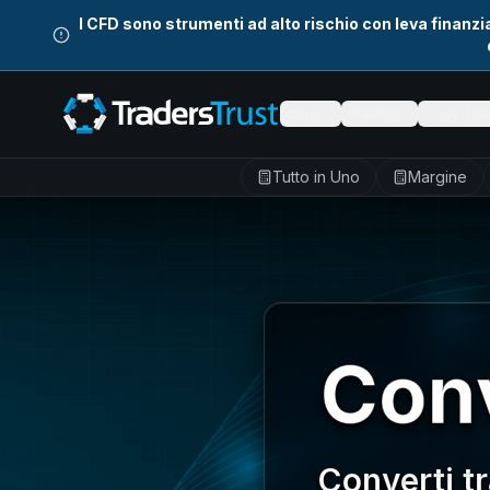
Skip to main content
I CFD sono strumenti ad alto rischio con leva finanz
Conti
Trading
Copy Tra
Tutto in Uno
Margine
Conv
Converti tr