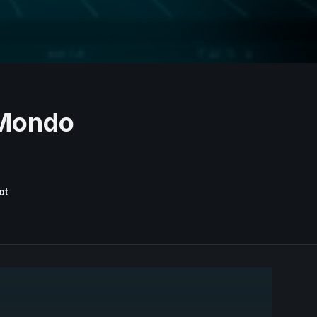
l Mondo
ot