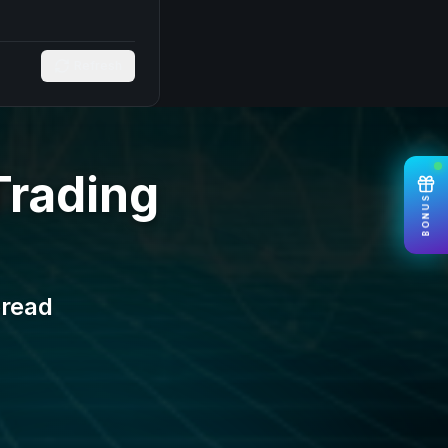
Refresh
Trading
BONUS
pread