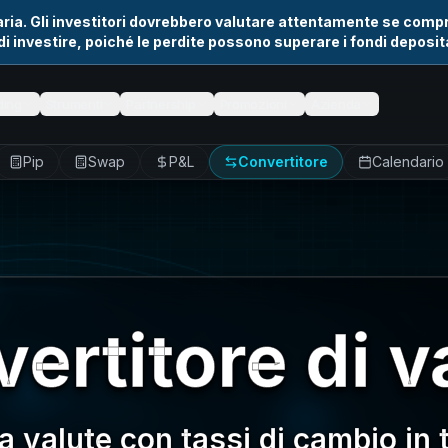
iaria. Gli investitori dovrebbero valutare attentamente se comp
di investire, poiché le perdite possono superare i fondi deposita
ding
Strumenti
Partnership
Promozioni
Azienda
Pip
Swap
P&L
Convertitore
Calendario
ertitore di v
a valute con tassi di cambio in