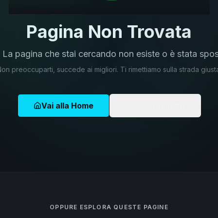
Pagina Non Trovata
 La pagina che stai cercando non esiste o è stata spos
on preoccuparti, succede ai migliori. Ti rimettiamo sulla strada giust
Vai alla Home
Torna Indietro
OPPURE ESPLORA QUESTE PAGINE