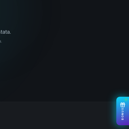
tata.
a.
BONUS