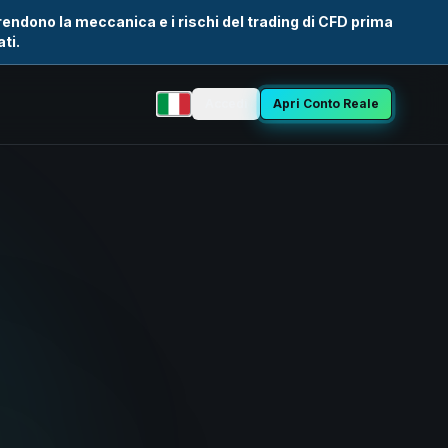
rendono la meccanica e i rischi del trading di CFD prima
ti.
Accedi
Apri Conto Reale
Seleziona lingua