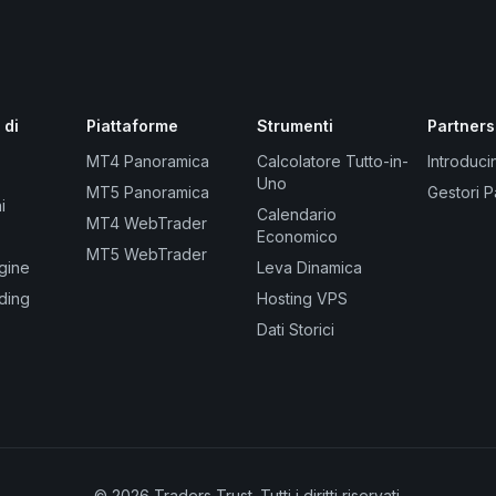
 di
Piattaforme
Strumenti
Partners
MT4 Panoramica
Calcolatore Tutto-in-
Introduci
Uno
MT5 Panoramica
Gestori P
i
Calendario
MT4 WebTrader
Economico
MT5 WebTrader
gine
Leva Dinamica
ading
Hosting VPS
Dati Storici
© 2026 Traders Trust. Tutti i diritti riservati.