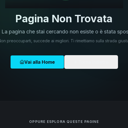
Pagina Non Trovata
 La pagina che stai cercando non esiste o è stata spos
on preoccuparti, succede ai migliori. Ti rimettiamo sulla strada giust
Vai alla Home
Torna Indietro
OPPURE ESPLORA QUESTE PAGINE