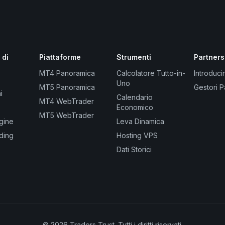
 di
Piattaforme
Strumenti
Partners
MT4 Panoramica
Calcolatore Tutto-in-
Introduci
Uno
MT5 Panoramica
Gestori P
i
Calendario
MT4 WebTrader
Economico
MT5 WebTrader
gine
Leva Dinamica
ading
Hosting VPS
Dati Storici
© 2026 Traders Trust. Tutti i diritti riservati.