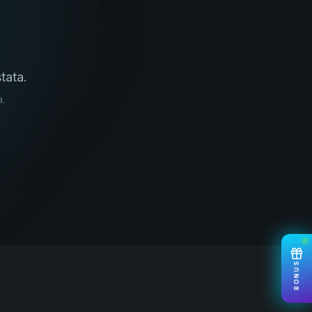
tata.
a.
BONUS