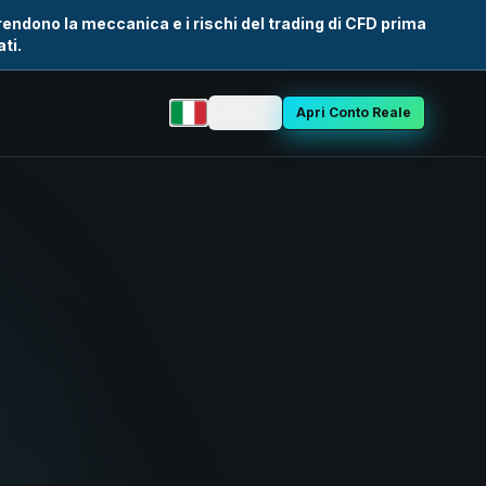
rendono la meccanica e i rischi del trading di CFD prima
ti.
Accedi
Apri Conto Reale
Seleziona lingua