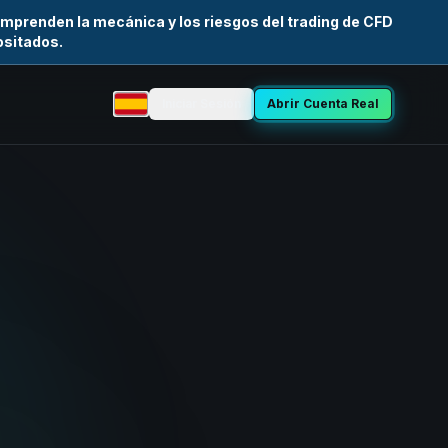
mprenden la mecánica y los riesgos del trading de CFD
ositados.
Iniciar Sesión
Abrir Cuenta Real
Seleccionar idioma