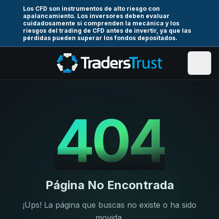
Los CFD son instrumentos de alto riesgo con
apalancamiento. Los inversores deben evaluar
cuidadosamente si comprenden la mecánica y los
riesgos del trading de CFD antes de invertir, ya que las
pérdidas pueden superar los fondos depositados.
404
Página No Encontrada
¡Ups! La página que buscas no existe o ha sido
movida.