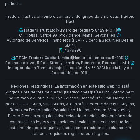
particular.
Traders Trust es el nombre comercial del grupo de empresas Traders
Trust.
Traders Trust Ltd
|
Número de Registro 8429440-1
|
CT House, Office 9A, Providence, Mahe, Seychelles
|
Autoridad de Servicios Financieros (FSA)
•
Licencia Securities Dealer
SD141
|
4379290
TTCM Traders Capital Limited
|
Número de empresa 54135
|
Penthouse level, 5 Reid Street, Hamilton, Pembroke, Bermuda HM11
|
Incorporada en Bermuda bajo la sección 14 y 6/132C(1) de la Ley de
Sociedades de 1981
Regiones Restringidas: La información en este sitio web no está
dirigida a residentes de ciertas jurisdicciones/países incluyendo pero
no limitado a Australia, Nueva Zelanda, Canadá, Irán, Irak, Corea del
Norte, EE.UU., Cuba, Siria, Sudán, Afganistán, Federación Rusa, Guyana,
República Democrática Popular Lao, Uganda, Yemen, Venezuela y
Puerto Rico o a cualquier jurisdicción donde dicha distribución sería
contraria a las leyes y regulaciones locales. Los servicios pueden
estar restringidos según la jurisdicción de residencia o ciudadanía
debido a requisitos regulatorios y legales.