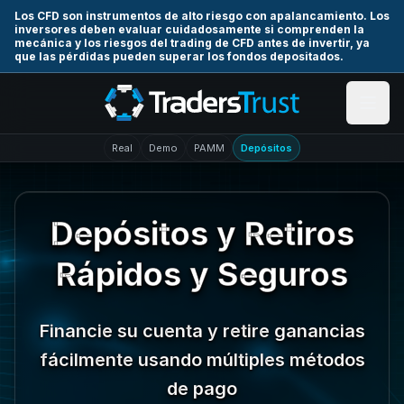
Skip to main content
Los CFD son instrumentos de alto riesgo con apalancamiento. Los
inversores deben evaluar cuidadosamente si comprenden la
mecánica y los riesgos del trading de CFD antes de invertir, ya
que las pérdidas pueden superar los fondos depositados.
Real
Demo
PAMM
Depósitos
Depósitos y Retiros
Rápidos y Seguros
Financie su cuenta y retire ganancias
fácilmente usando múltiples métodos
de pago