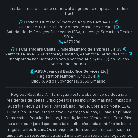
Traders Trust é o nome comercial do grupo de empresas Traders
Trust.
Traders Trust Ltd
|
Número de Registo 8429440-1
|
CT House, Office 9A, Providence, Mahe, Seychelles
|
Autoridade de Serviços Financeiros (FSA)
•
Licença Securities Dealer
SD141
|
4379290
TTCM Traders Capital Limited
|
Número de empresa 54135
|
Penthouse level, 5 Reid Street, Hamilton, Pembroke, Bermuda HM11
|
Incorporada nas Bermudas sob a secção 14 e 6/132C(1) da Lei das
Sociedades de 1981
ABS Advanced Backoffice Services Ltd
|
Registration Number HE406064
|
Dilou 6, Agios Spyridonas, 3056 Limassol
Regiões Restritas: A informação neste website não se destina a
residentes de certas jurisdições/países incluindo mas não limitado a
Austrália, Nova Zelândia, Canadá, Irão, Iraque, Coreia do Norte, EUA,
Cuba, Síria, Sudão, Afeganistão, Federação Russa, Guiana, República
Democrática Popular do Laos, Uganda, Iémen, Venezuela e Porto Rico
ou a qualquer jurisdição onde tal distribuição seria contrária às leis e
regulamentos locais. Os serviços podem ser restritos com base na
jurisdição de residência ou cidadania devido a requisitos regulatórios