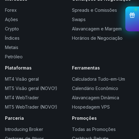
Forex
Spreads e Comissões
Ações
Swaps
Crypto
Alavancagem e Margem
Índices
Horários de Negociação
Metais
Petróleo
Plataformas
Ferramentas
MT4 Visão geral
Calculadora Tudo-em-Um
MT5 Visão geral (NOVO!)
Calendário Econômico
MT4 WebTrader
Alavancagem Dinâmica
MT5 WebTrader (NOVO!)
Hospedagem VPS
Parceria
Promoções
Introducing Broker
Todas as Promoções
Gestores de Ativos
Cashback Rebate