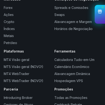
Forex
Spreads e Comissões
Ações
Swaps
Crypto
Alavancagem e Margem
Índices
Horários de Negociação
Metais
Petróleo
Plataformas
Ferramentas
MT4 Visão geral
Calculadora Tudo-em-Um
MT5 Visão geral (NOVO!)
Calendário Econômico
MT4 WebTrader
Alavancagem Dinâmica
MT5 WebTrader (NOVO!)
Hospedagem VPS
Parceria
Promoções
Introducing Broker
Todas as Promoções
Gestores de Ativos
Cashback Rebate