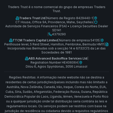
Traders Trust é o nome comercial do grupo de empresas Traders
Trust.
Traders Trust Ltd
|
Número de Registo 8429440-1
|
CT House, Office 9A, Providence, Mahe, Seychelles
|
Autoridade de Serviços Financeiros (FSA)
•
Licença Securities Dealer
SD141
|
4379290
TTCM Traders Capital Limited
|
Número de empresa 54135
|
Penthouse level, 5 Reid Street, Hamilton, Pembroke, Bermuda HM11
|
Incorporada nas Bermudas sob a secção 14 e 6/132C(1) da Lei das
Sociedades de 1981
ABS Advanced Backoffice Services Ltd
|
Registration Number HE406064
|
Dilou 6, Agios Spyridonas, 3056 Limassol
Regiões Restritas: A informação neste website não se destina a
residentes de certas jurisdições/países incluindo mas não limitado a
Austrália, Nova Zelândia, Canadá, Irão, Iraque, Coreia do Norte, EUA,
Cuba, Síria, Sudão, Afeganistão, Federação Russa, Guiana, República
Democrática Popular do Laos, Uganda, Iémen, Venezuela e Porto Rico
ou a qualquer jurisdição onde tal distribuição seria contrária às leis e
regulamentos locais. Os serviços podem ser restritos com base na
jurisdição de residência ou cidadania devido a requisitos regulatórios