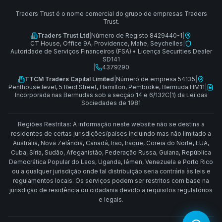
Traders Trust é o nome comercial do grupo de empresas Traders
Trust.
Traders Trust Ltd
|
Número de Registo 8429440-1
|
CT House, Office 9A, Providence, Mahe, Seychelles
|
Autoridade de Serviços Financeiros (FSA)
•
Licença Securities Dealer
SD141
|
4379290
TTCM Traders Capital Limited
|
Número de empresa 54135
|
Penthouse level, 5 Reid Street, Hamilton, Pembroke, Bermuda HM11
|
Incorporada nas Bermudas sob a secção 14 e 6/132C(1) da Lei das
Sociedades de 1981
Regiões Restritas: A informação neste website não se destina a
residentes de certas jurisdições/países incluindo mas não limitado a
Austrália, Nova Zelândia, Canadá, Irão, Iraque, Coreia do Norte, EUA,
Cuba, Síria, Sudão, Afeganistão, Federação Russa, Guiana, República
Democrática Popular do Laos, Uganda, Iémen, Venezuela e Porto Rico
ou a qualquer jurisdição onde tal distribuição seria contrária às leis e
regulamentos locais. Os serviços podem ser restritos com base na
jurisdição de residência ou cidadania devido a requisitos regulatórios
e legais.