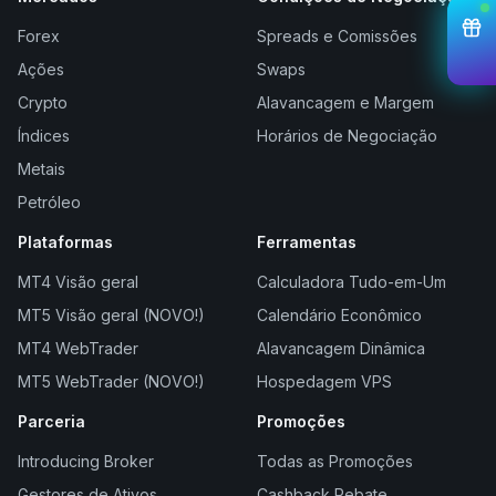
Forex
Spreads e Comissões
Ações
Swaps
Crypto
Alavancagem e Margem
Índices
Horários de Negociação
Metais
Petróleo
Plataformas
Ferramentas
MT4 Visão geral
Calculadora Tudo-em-Um
MT5 Visão geral (NOVO!)
Calendário Econômico
MT4 WebTrader
Alavancagem Dinâmica
MT5 WebTrader (NOVO!)
Hospedagem VPS
Parceria
Promoções
Introducing Broker
Todas as Promoções
Gestores de Ativos
Cashback Rebate