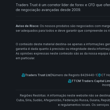
Traders Trust é um corretor líder de forex e CFD que ofe
de negociação avançadas desde 2009.
Aviso de Risco:
Os nossos produtos são negociados com margem 
ser adequados para todos e deve garantir que compreende os risc
O conteúdo deste material destina-se apenas a informações ger
garantia é dada quanto à precisão ou integridade desta informaç
As opiniões expressas neste conteúdo são as da nossa equipa d
em particular.
Traders Trust Ltd
|
Número de Registo 8429440-1
|
CT Ho
TTCM Traders Capital Lim
Incor
Regiões Restritas: A informação neste website não se destina a
Cuba, Síria, Sudão, Afeganistão, Federação Russa, Guiana, Repúbl
e regulamentos locais. Os serviços 