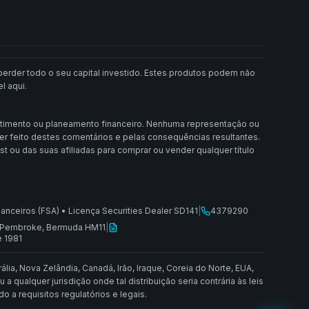
rder todo o seu capital investido. Estes produtos podem não
l aqui.
stimento ou planeamento financeiro. Nenhuma representação ou
ser feito destes comentários e pelas consequências resultantes.
ou das suas afiliadas para comprar ou vender qualquer título
nanceiros (FSA)
•
Licença Securities Dealer SD141
|
4379290
n, Pembroke, Bermuda HM11
|
e 1981
lia, Nova Zelândia, Canadá, Irão, Iraque, Coreia do Norte, EUA,
qualquer jurisdição onde tal distribuição seria contrária às leis
 a requisitos regulatórios e legais.