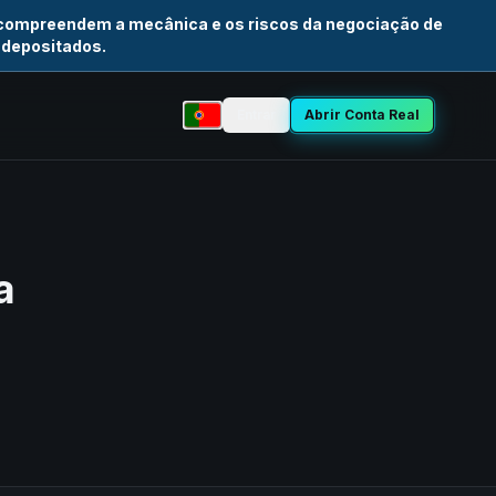
 compreendem a mecânica e os riscos da negociação de
 depositados.
Entrar
Abrir Conta Real
Selecionar idioma
a