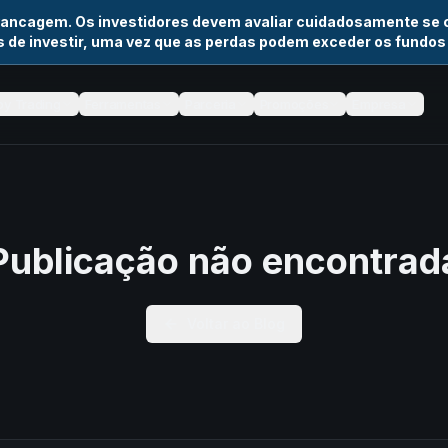
vancagem. Os investidores devem avaliar cuidadosamente se
 de investir, uma vez que as perdas podem exceder os fundos
y Trading
Ferramentas
Parceria
Promoções
Empresa
Publicação não encontrad
Voltar ao Blog