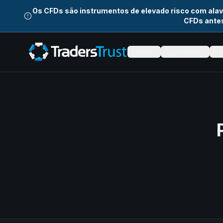
Os CFDs são instrumentos de elevado risco com ala
CFDs antes
Contas
Negociação
Cop