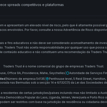
rece spreads competitivos e plataformas
e apresentam um elevado nível de risco, pelo que é altamente possível pe
os envolvidos. Por favor, consulte a nossa Advertência de Risco disponíve
ais e fins educativos e não deve ser considerado aconselhamento de inve
ão. Traders Trust não aceita responsabilidade por qualquer uso que possa 
e conteúdo educativo e não constituem uma recomendação da Traders Trust 
Traders Trust é o nome comercial do grupo de empresas Traders Trust.
use, Office 9A, Providence, Mahe, Seychelles
|
Autoridade de Serviços Fi
ited
|
Número de empresa 54135
|
Penthouse level, 5 Reid Street, Hamilto
porada nas Bermudas sob a secção 14 e 6/132C(1) da Lei das Sociedades d
 residentes de certas jurisdições/países incluindo mas não limitado a Austrá
ica Democrática Popular do Laos, Uganda, Iémen, Venezuela e Porto Rico ou a 
podem ser restritos com base na jurisdição de residência ou cidadania devido