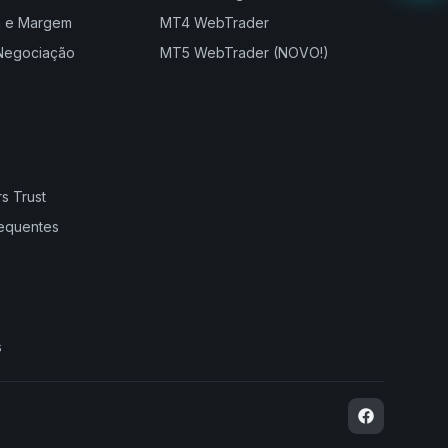
 e Margem
MT4 WebTrader
 Negociação
MT5 WebTrader (NOVO!)
s Trust
requentes
s