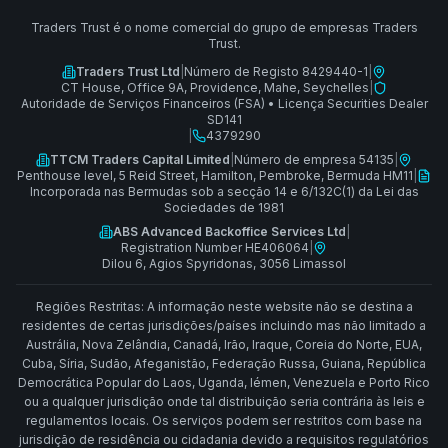
Traders Trust é o nome comercial do grupo de empresas Traders
Trust.
Traders Trust Ltd
|
Número de Registo 8429440-1
|
CT House, Office 9A, Providence, Mahe, Seychelles
|
Autoridade de Serviços Financeiros (FSA)
•
Licença Securities Dealer
SD141
|
4379290
TTCM Traders Capital Limited
|
Número de empresa 54135
|
Penthouse level, 5 Reid Street, Hamilton, Pembroke, Bermuda HM11
|
Incorporada nas Bermudas sob a secção 14 e 6/132C(1) da Lei das
Sociedades de 1981
ABS Advanced Backoffice Services Ltd
|
Registration Number HE406064
|
Dilou 6, Agios Spyridonas, 3056 Limassol
Regiões Restritas: A informação neste website não se destina a
residentes de certas jurisdições/países incluindo mas não limitado a
Austrália, Nova Zelândia, Canadá, Irão, Iraque, Coreia do Norte, EUA,
Cuba, Síria, Sudão, Afeganistão, Federação Russa, Guiana, República
Democrática Popular do Laos, Uganda, Iémen, Venezuela e Porto Rico
ou a qualquer jurisdição onde tal distribuição seria contrária às leis e
regulamentos locais. Os serviços podem ser restritos com base na
jurisdição de residência ou cidadania devido a requisitos regulatórios