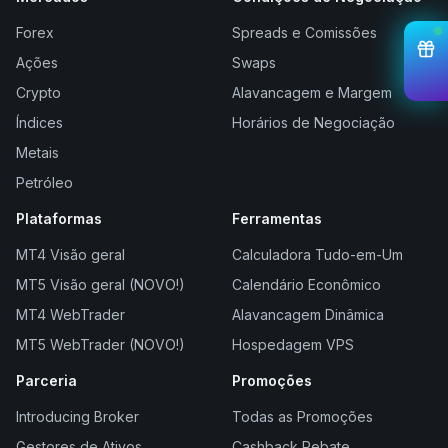
Forex
Spreads e Comissões
Ações
Swaps
Crypto
Alavancagem e Margem
Índices
Horários de Negociação
Metais
Petróleo
Plataformas
Ferramentas
MT4 Visão geral
Calculadora Tudo-em-Um
MT5 Visão geral (NOVO!)
Calendário Econômico
MT4 WebTrader
Alavancagem Dinâmica
MT5 WebTrader (NOVO!)
Hospedagem VPS
Parceria
Promoções
Introducing Broker
Todas as Promoções
Gestores de Ativos
Cashback Rebate