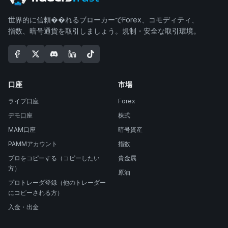
世界的に信頼��れるブローカーでForex、コモディティ、
指数、暗号通貨を取引しましょう。規制・安全な取引環境。
口座
市場
ライブ口座
Forex
デモ口座
株式
MAM口座
暗号資産
PAMMアカウント
指数
プロをコピーする（コピーしたい
貴金属
方）
原油
プロトレーダ登録（他のトレーダー
にコピーされる方）
入金・出金