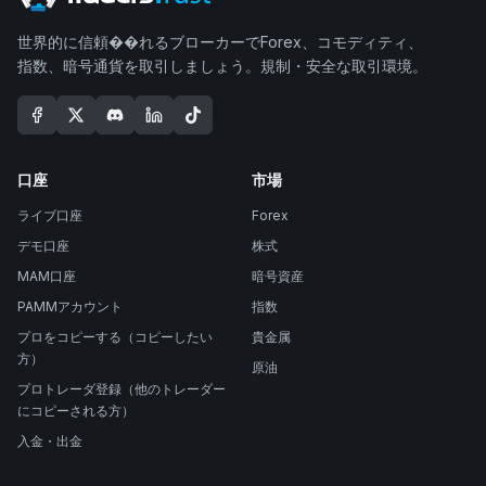
世界的に信頼��れるブローカーでForex、コモディティ、
指数、暗号通貨を取引しましょう。規制・安全な取引環境。
口座
市場
ライブ口座
Forex
デモ口座
株式
MAM口座
暗号資産
PAMMアカウント
指数
プロをコピーする（コピーしたい
貴金属
方）
原油
プロトレーダ登録（他のトレーダー
にコピーされる方）
入金・出金