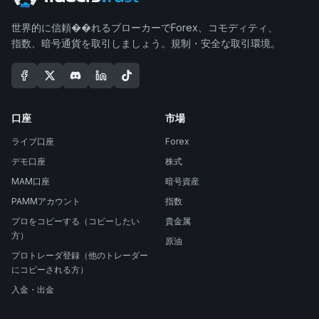
世界的に信頼��れるブローカーでForex、コモディティ、
指数、暗号通貨を取引しましょう。規制・安全な取引環境。
口座
市場
ライブ口座
Forex
デモ口座
株式
MAM口座
暗号資産
PAMMアカウント
指数
プロをコピーする（コピーしたい
貴金属
方）
原油
プロトレーダ登録（他のトレーダー
にコピーされる方）
入金・出金