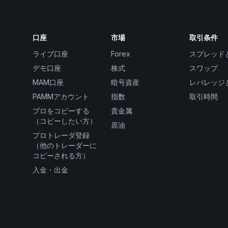
口座
市場
取引条件
ライブ口座
Forex
スプレッド
デモ口座
株式
スワップ
MAM口座
暗号資産
レバレッジ
PAMMアカウント
指数
取引時間
プロをコピーする
貴金属
（コピーしたい方）
原油
プロトレーダ登録
（他のトレーダーに
コピーされる方）
入金・出金