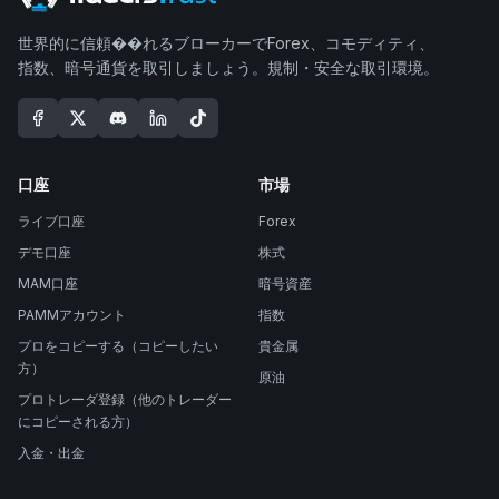
世界的に信頼��れるブローカーでForex、コモディティ、
指数、暗号通貨を取引しましょう。規制・安全な取引環境。
口座
市場
ライブ口座
Forex
デモ口座
株式
MAM口座
暗号資産
PAMMアカウント
指数
プロをコピーする（コピーしたい
貴金属
方）
原油
プロトレーダ登録（他のトレーダー
にコピーされる方）
入金・出金