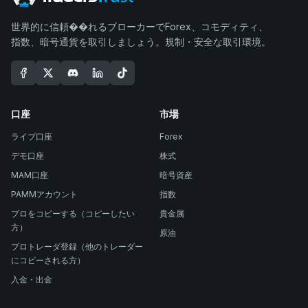
世界的に信頼��れるブローカーでForex、コモディティ、
指数、暗号通貨を取引しましょう。規制・安全な取引環境。
口座
市場
ライブ口座
Forex
デモ口座
株式
MAM口座
暗号資産
PAMMアカウント
指数
プロをコピーする（コピーしたい
貴金属
方）
原油
プロトレーダ登録（他のトレーダー
にコピーされる方）
入金・出金