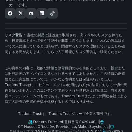
ーカーです。
リスク警告：
当社の製品は証拠金で取引され、高レベルのリスクを伴うた
め、投資資本をすべて失う可能性が非常に高くなります。これらの製品はす
べての人に適しているとは限らず、関連するリスクを理解していることを確
認する必要があります。こちらで入手可能なリスク警告をご確認ください。
この資料の内容は一般的な情報と教育目的のみを目的としており、投資また
は財務計画のアドバイスと見なされるべきではありません。この情報の正確
性または完全性については、いかなる表明または保証も行いません。
Traders Trustは、これらのコメントの使用およびその結果に対して一切の責
任を負いません。このコンテンツで表明された見解および意見は、当社の教
育コンテンツチームのものであり、Traders Trustまたはその関連会社による
特定の証券の売買の推奨を構成するものではありません。
Traders Trustは、Traders Trustグループ企業の商号です。
Traders Trust Ltd
|
登録番号 8429440-1
|
CT House, Office 9A, Providence, Mahe, Seychelles
|
金融サービス庁 (FSA)
•
証券ディーラーライセンス SD141
|
4379290