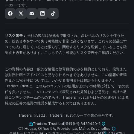
ーカーです。
リスク警告：
当社の製品は証拠金で取引され、高レベルのリスクを伴うた
め、投資資本をすべて失う可能性が非常に高くなります。これらの製品はす
べての人に適しているとは限らず、関連するリスクを理解していることを確
認する必要があります。こちらで入手可能なリスク警告をご確認ください。
この資料の内容は一般的な情報と教育目的のみを目的としており、投資また
は財務計画のアドバイスと見なされるべきではありません。この情報の正確
性または完全性については、いかなる表明または保証も行いません。
Traders Trustは、これらのコメントの使用およびその結果に対して一切の責
任を負いません。このコンテンツで表明された見解および意見は、当社の教
育コンテンツチームのものであり、Traders Trustまたはその関連会社による
特定の証券の売買の推奨を構成するものではありません。
Traders Trustは、Traders Trustグループ企業の商号です。
Traders Trust Ltd
|
登録番号 8429440-1
|
CT House, Office 9A, Providence, Mahe, Seychelles
|
金融サービス庁 (FSA)
•
証券ディーラーライセンス SD141
|
4379290