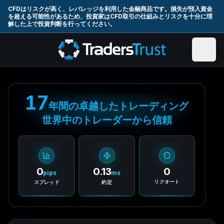
Skip to main content
CFDはリスクが高く、レバレッジを利用した金融商品です。損失が預入資金
を超える可能性があるため、投資家はCFD取引の仕組みとリスクを十分に理
解した上で投資判断を行ってください。
17
年間の卓越したトレーディング
世界中のトレーダーから信頼
0
0.13
0
pips
ms
リクオート
スプレッド
約定