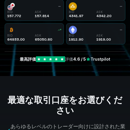
BID
ASK
BID
ASK
157.772
157.814
4341.97
4342.20
BID
ASK
BID
ASK
64933.00
65050.60
1912.90
1919.00
最高評価
評価
4.6
/ 5
Trustpilot
最適な取引口座をお選びくだ
さい
あらゆるレベルのトレーダー向けに設計された業