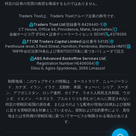
特定の証券の売買の推奨を構成するものではありません。
Traders Trustは、Traders Trustグループ企業の商号です。
Traders Trust Ltd
|
登録番号 8429440-1
|
CT House, Office 9A, Providence, Mahe, Seychelles
|
金融サービス庁 (FSA)
•
証券ディーラーライセンス SD141
|
4379290
TTCM Traders Capital Limited
|
会社番号 54135
|
Penthouse level, 5 Reid Street, Hamilton, Pembroke, Bermuda HM11
|
1981年会社法第14条および第6/132C(1)条に基づきバミューダで設立
ABS Advanced Backoffice Services Ltd
|
Registration Number HE406064
|
Dilou 6, Agios Spyridonas, 3056 Limassol
制限地域：このウェブサイトの情報は、オーストラリア、ニュージーラン
ド、カナダ、イラン、イラク、北朝鮮、米国、キューバ、シリア、スーダ
ン、アフガニスタン、ロシア連邦、ガイアナ、ラオス人民民主共和国、ウガ
ンダ、イエメン、ベネズエラ、プエルトリコを含むがこれらに限定されない
特定の管轄区域/国の居住者、またはそのような配布が現地の法律および規制
に反する管轄区域を対象としていません。規制および法的要件により、居住
地または市民権の管轄区域に基づいてサービスが制限される場合がありま
す。