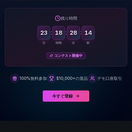
残り時間
:
:
:
23
18
28
13
日
時間
分
秒
コンテスト開催中
100%無料参加
$10,000+の賞品
デモ口座取引
今すぐ登録