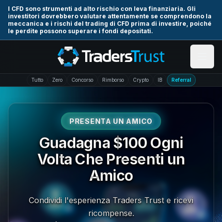
Skip to main content
I CFD sono strumenti ad alto rischio con leva finanziaria. Gli
investitori dovrebbero valutare attentamente se comprendono la
meccanica e i rischi del trading di CFD prima di investire, poiché
le perdite possono superare i fondi depositati.
Tutto
Zero
Concorso
Rimborso
Crypto
IB
Referral
PRESENTA UN AMICO
Guadagna $100 Ogni
Volta Che Presenti un
Amico
Condividi l'esperienza Traders Trust e ricevi
ricompense.