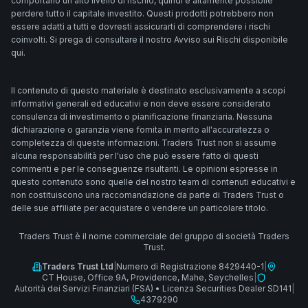
comportano un alto livello di rischio, quindi è altamente possibile
perdere tutto il capitale investito. Questi prodotti potrebbero non
essere adatti a tutti e dovresti assicurarti di comprendere i rischi
coinvolti. Si prega di consultare il nostro Avviso sui Rischi disponibile
qui.
Il contenuto di questo materiale è destinato esclusivamente a scopi
informativi generali ed educativi e non deve essere considerato
consulenza di investimento o pianificazione finanziaria. Nessuna
dichiarazione o garanzia viene fornita in merito all'accuratezza o
completezza di queste informazioni. Traders Trust non si assume
alcuna responsabilità per l'uso che può essere fatto di questi
commenti e per le conseguenze risultanti. Le opinioni espresse in
questo contenuto sono quelle del nostro team di contenuti educativi e
non costituiscono una raccomandazione da parte di Traders Trust o
delle sue affiliate per acquistare o vendere un particolare titolo.
Traders Trust è il nome commerciale del gruppo di società Traders
Trust.
Traders Trust Ltd
|
Numero di Registrazione 8429440-1
|
CT House, Office 9A, Providence, Mahe, Seychelles
|
Autorità dei Servizi Finanziari (FSA)
•
Licenza Securities Dealer SD141
|
4379290