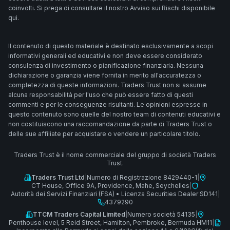
coinvolti. Si prega di consultare il nostro Avviso sui Rischi disponibile
qui.
Il contenuto di questo materiale è destinato esclusivamente a scopi
informativi generali ed educativi e non deve essere considerato
consulenza di investimento o pianificazione finanziaria. Nessuna
dichiarazione o garanzia viene fornita in merito all'accuratezza o
completezza di queste informazioni. Traders Trust non si assume
alcuna responsabilità per l'uso che può essere fatto di questi
commenti e per le conseguenze risultanti. Le opinioni espresse in
questo contenuto sono quelle del nostro team di contenuti educativi e
non costituiscono una raccomandazione da parte di Traders Trust o
delle sue affiliate per acquistare o vendere un particolare titolo.
Traders Trust è il nome commerciale del gruppo di società Traders
Trust.
Traders Trust Ltd
|
Numero di Registrazione 8429440-1
|
CT House, Office 9A, Providence, Mahe, Seychelles
|
Autorità dei Servizi Finanziari (FSA)
•
Licenza Securities Dealer SD141
|
4379290
TTCM Traders Capital Limited
|
Numero società 54135
|
Penthouse level, 5 Reid Street, Hamilton, Pembroke, Bermuda HM11
|