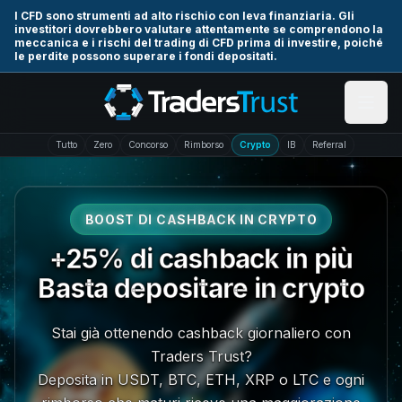
Skip to main content
I CFD sono strumenti ad alto rischio con leva finanziaria. Gli
investitori dovrebbero valutare attentamente se comprendono la
meccanica e i rischi del trading di CFD prima di investire, poiché
le perdite possono superare i fondi depositati.
Tutto
Zero
Concorso
Rimborso
Crypto
IB
Referral
BOOST DI CASHBACK IN CRYPTO
+25% di cashback in più
Basta depositare in crypto
Stai già ottenendo cashback giornaliero con
Traders Trust?
Deposita in USDT, BTC, ETH, XRP o LTC e ogni