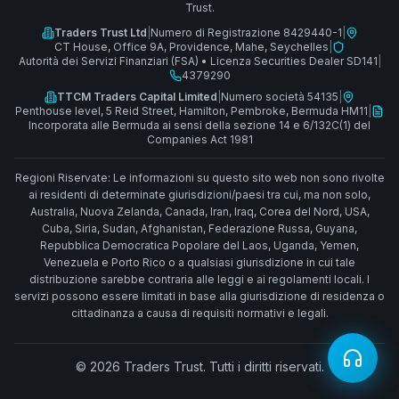
Trust.
Traders Trust Ltd
|
Numero di Registrazione 8429440-1
|
CT House, Office 9A, Providence, Mahe, Seychelles
|
Autorità dei Servizi Finanziari (FSA)
•
Licenza Securities Dealer SD141
|
4379290
TTCM Traders Capital Limited
|
Numero società 54135
|
Penthouse level, 5 Reid Street, Hamilton, Pembroke, Bermuda HM11
|
Incorporata alle Bermuda ai sensi della sezione 14 e 6/132C(1) del
Companies Act 1981
Regioni Riservate: Le informazioni su questo sito web non sono rivolte
ai residenti di determinate giurisdizioni/paesi tra cui, ma non solo,
Australia, Nuova Zelanda, Canada, Iran, Iraq, Corea del Nord, USA,
Cuba, Siria, Sudan, Afghanistan, Federazione Russa, Guyana,
Repubblica Democratica Popolare del Laos, Uganda, Yemen,
Venezuela e Porto Rico o a qualsiasi giurisdizione in cui tale
distribuzione sarebbe contraria alle leggi e ai regolamenti locali. I
servizi possono essere limitati in base alla giurisdizione di residenza o
cittadinanza a causa di requisiti normativi e legali.
© 2026 Traders Trust. Tutti i diritti riservati.