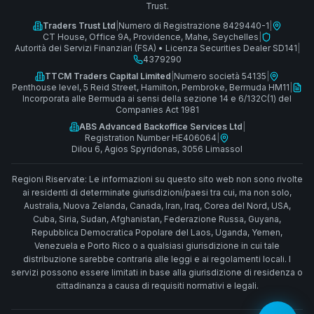
Trust.
Traders Trust Ltd
|
Numero di Registrazione 8429440-1
|
CT House, Office 9A, Providence, Mahe, Seychelles
|
Autorità dei Servizi Finanziari (FSA)
•
Licenza Securities Dealer SD141
|
4379290
TTCM Traders Capital Limited
|
Numero società 54135
|
Penthouse level, 5 Reid Street, Hamilton, Pembroke, Bermuda HM11
|
Incorporata alle Bermuda ai sensi della sezione 14 e 6/132C(1) del
Companies Act 1981
ABS Advanced Backoffice Services Ltd
|
Registration Number HE406064
|
Dilou 6, Agios Spyridonas, 3056 Limassol
Regioni Riservate: Le informazioni su questo sito web non sono rivolte
ai residenti di determinate giurisdizioni/paesi tra cui, ma non solo,
Australia, Nuova Zelanda, Canada, Iran, Iraq, Corea del Nord, USA,
Cuba, Siria, Sudan, Afghanistan, Federazione Russa, Guyana,
Repubblica Democratica Popolare del Laos, Uganda, Yemen,
Venezuela e Porto Rico o a qualsiasi giurisdizione in cui tale
distribuzione sarebbe contraria alle leggi e ai regolamenti locali. I
servizi possono essere limitati in base alla giurisdizione di residenza o
cittadinanza a causa di requisiti normativi e legali.