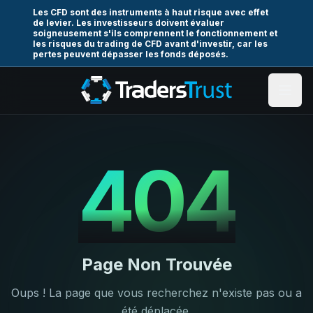
Les CFD sont des instruments à haut risque avec effet
de levier. Les investisseurs doivent évaluer
soigneusement s'ils comprennent le fonctionnement et
les risques du trading de CFD avant d'investir, car les
pertes peuvent dépasser les fonds déposés.
404
Page Non Trouvée
Oups ! La page que vous recherchez n'existe pas ou a
été déplacée.